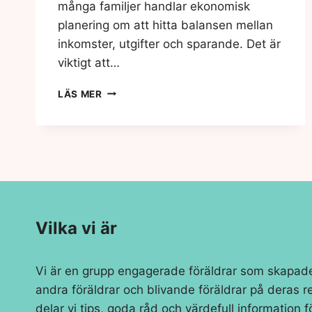
många familjer handlar ekonomisk
planering om att hitta balansen mellan
inkomster, utgifter och sparande. Det är
viktigt att…
TÄNK
LÄS MER
SMART
KRING
DIN
EKONOMI!
Vilka vi är
Vi är en grupp engagerade föräldrar som skapade d
andra föräldrar och blivande föräldrar på deras r
delar vi tips, goda råd och värdefull information 