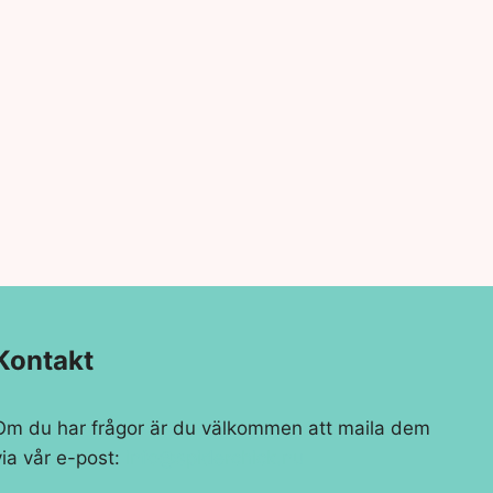
Kontakt
Om du har frågor är du välkommen att maila dem
via vår e-post:
info@spiderchick.nu