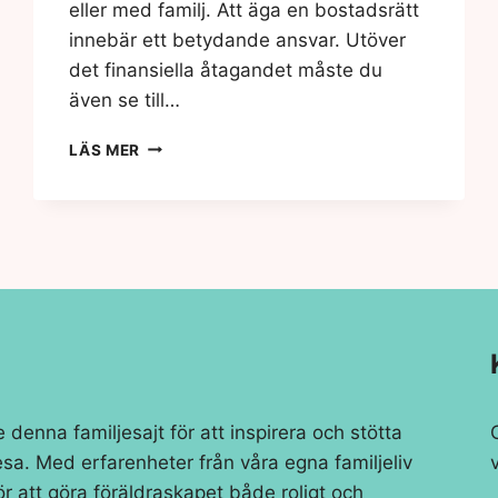
eller med familj. Att äga en bostadsrätt
innebär ett betydande ansvar. Utöver
det finansiella åtagandet måste du
även se till…
SKYDDA
LÄS MER
DITT
HEM
MED
RÄTT
FÖRSÄKRING
enna familjesajt för att inspirera och stötta
esa. Med erfarenheter från våra egna familjeliv
för att göra föräldraskapet både roligt och